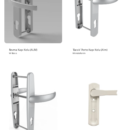
Revma Kapı Kolu (ALM)
'Basık' Porto Kapı Kolu (Alm)
W Boss
Windoform