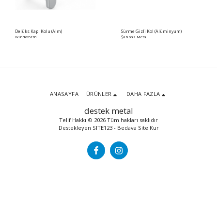
Delüks Kapı Kolu (Alm)
Sürme Gizli Kol (Alüminyum)
Windoform
Şahbaz Metal
ANASAYFA
ÜRÜNLER
DAHA FAZLA
destek metal
Telif Hakkı © 2026 Tüm hakları saklıdır
Destekleyen
SITE123
-
Bedava Site Kur