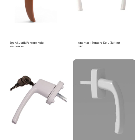
Ege Akustik Pencere Kolu
Anahtarlı Pencere Kolu (Takım)
Windoform
STD