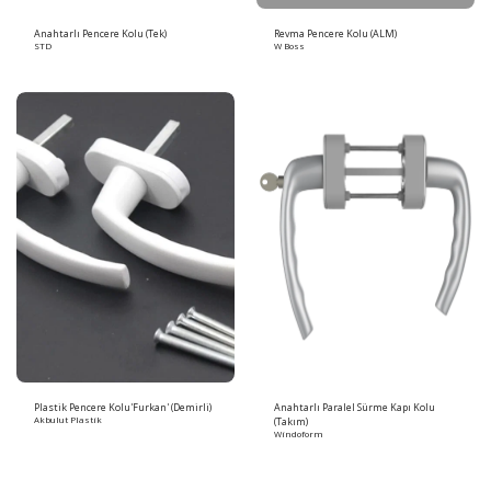
Anahtarlı Pencere Kolu (Tek)
Revma Pencere Kolu (ALM)
STD
W Boss
Plastik Pencere Kolu'Furkan' (Demirli)
Anahtarlı Paralel Sürme Kapı Kolu
Akbulut Plastik
(Takım)
Windoform