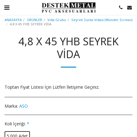
ANASAYFA
ÜRÜNLER
Vida Grubu
Seyrek Sunta Vidası (Wunder Screws)
4,8 X 45 YHB SEYREK VİDA
4,8 X 45 YHB SEYREK
VİDA
Toptan Fiyat Listesi İçin Lütfen İletişime Geçiniz.
Marka:
ASO
Koli İçeriği:
*
5.000 Adet