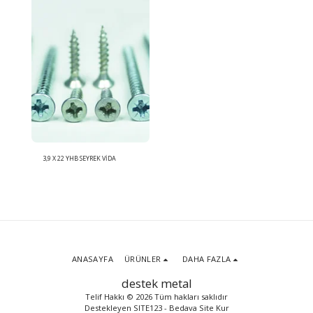
3,9 X 22 YHB SEYREK VİDA
ANASAYFA
ÜRÜNLER
DAHA FAZLA
destek metal
Telif Hakkı © 2026 Tüm hakları saklıdır
Destekleyen
SITE123
-
Bedava Site Kur