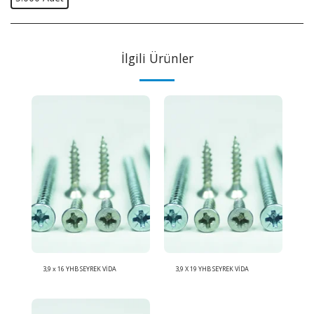
İlgili Ürünler
3,9 x 16 YHB SEYREK VİDA
3,9 X 19 YHB SEYREK VİDA